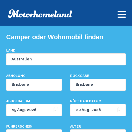
Camper oder Wohnmobil finden
LAND
ABHOLUNG
RÜCKGABE
ABHOLDATUM
RÜCKGABEDATUM
FÜHRERSCHEIN
ALTER