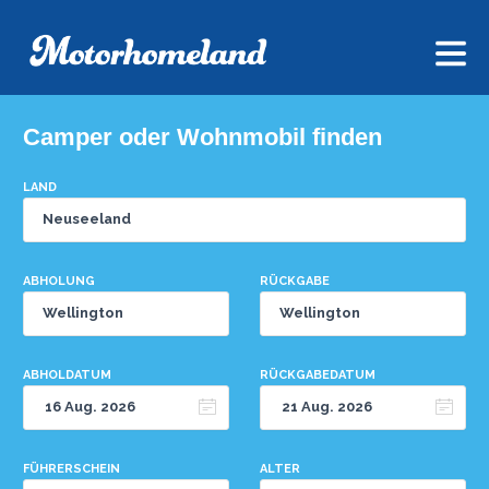
Camper oder Wohnmobil finden
LAND
ABHOLUNG
RÜCKGABE
ABHOLDATUM
RÜCKGABEDATUM
FÜHRERSCHEIN
ALTER