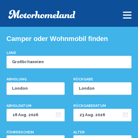
Camper oder Wohnmobil finden
LAND
ABHOLUNG
RÜCKGABE
ABHOLDATUM
RÜCKGABEDATUM
FÜHRERSCHEIN
ALTER