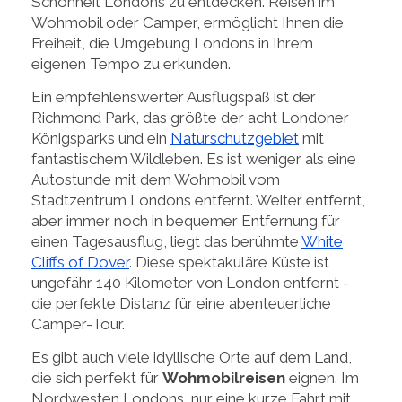
Schönheit Londons zu entdecken. Reisen im
Wohmobil oder Camper, ermöglicht Ihnen die
Freiheit, die Umgebung Londons in Ihrem
eigenen Tempo zu erkunden.
Ein empfehlenswerter Ausflugspaß ist der
Richmond Park, das größte der acht Londoner
Königsparks und ein
Naturschutzgebiet
mit
fantastischem Wildleben. Es ist weniger als eine
Autostunde mit dem Wohmobil vom
Stadtzentrum Londons entfernt. Weiter entfernt,
aber immer noch in bequemer Entfernung für
einen Tagesausflug, liegt das berühmte
White
Cliffs of Dover
. Diese spektakuläre Küste ist
ungefähr 140 Kilometer von London entfernt -
die perfekte Distanz für eine abenteuerliche
Camper-Tour.
Es gibt auch viele idyllische Orte auf dem Land,
die sich perfekt für
Wohmobilreisen
eignen. Im
Nordwesten Londons, nur eine kurze Fahrt mit