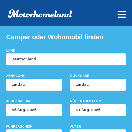
Camper oder Wohnmobil finden
LAND
ABHOLUNG
RÜCKGABE
ABHOLDATUM
RÜCKGABEDATUM
FÜHRERSCHEIN
ALTER