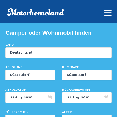
Camper oder Wohnmobil finden
LAND
ABHOLUNG
RÜCKGABE
ABHOLDATUM
RÜCKGABEDATUM
FÜHRERSCHEIN
ALTER