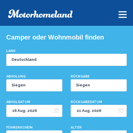
Camper oder Wohnmobil finden
LAND
ABHOLUNG
RÜCKGABE
ABHOLDATUM
RÜCKGABEDATUM
FÜHRERSCHEIN
ALTER