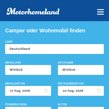
Camper oder Wohnmobil finden
LAND
ABHOLUNG
RÜCKGABE
ABHOLDATUM
RÜCKGABEDATUM
FÜHRERSCHEIN
ALTER