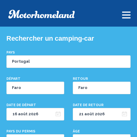
Rechercher un camping-car
PAYS
DÉPART
RETOUR
DATE DE DÉPART
DATE DE RETOUR
PAYS DU PERMIS
ÂGE