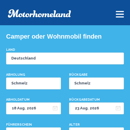
Camper oder Wohnmobil finden
LAND
ABHOLUNG
RÜCKGABE
ABHOLDATUM
RÜCKGABEDATUM
FÜHRERSCHEIN
ALTER