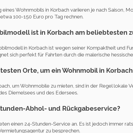
g eines Wohnmobils in Korbach variieren je nach Saison, Mo
t etwa 100-150 Euro pro Tag rechnen.
lmodell ist in Korbach am beliebtesten z
lmodell in Korbach ist wegen seiner Kompaktheit und Funk
et sich perfekt für Fahrten durch die malerische hessische
ebtesten Orte, um ein Wohnmobil in Korbach
rbach, um Wohnmobile zu mieten, sind in der Regel lokale
des Diemelsees und des Edersees.
-Stunden-Abhol- und Rückgabeservice?
ieten einen 24-Stunden-Service an. Es ist jedoch immer ra
 Vermietungsagentur zu besprechen.