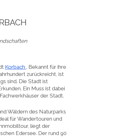
ORBACH
andschaften
adt
Korbach
. Bekannt für ihre
ahrhundert zurückreicht, ist
 sind. Die Stadt ist
kunden. Ein Muss ist dabei
n Fachwerkhäuser der Stadt.
und Wäldern des Naturparks
ideal für Wandertouren und
nmobiltour, liegt der
ischen Edersee. Der rund 90