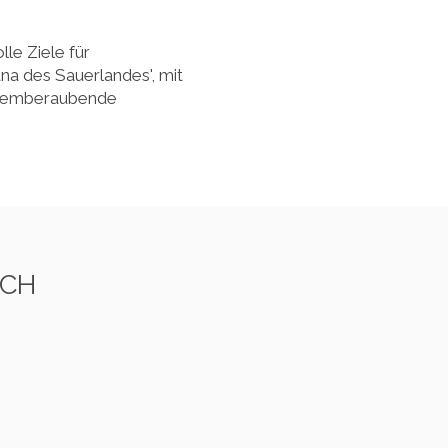
le Ziele für
ana des Sauerlandes', mit
atemberaubende
ACH