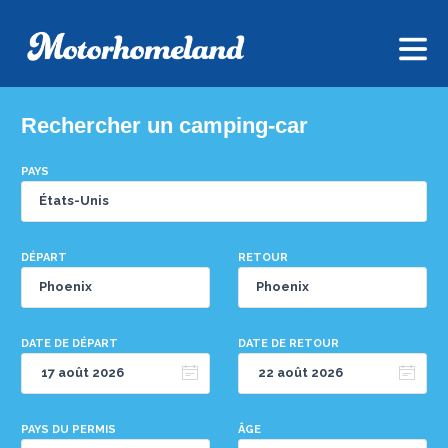
Rechercher un camping-car
PAYS
DÉPART
RETOUR
DATE DE DÉPART
DATE DE RETOUR
PAYS DU PERMIS
ÂGE