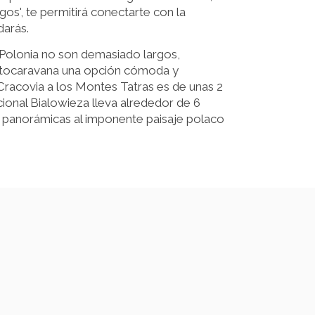
os', te permitirá conectarte con la
darás.
 Polonia no son demasiado largos,
utocaravana una opción cómoda y
Cracovia a los Montes Tatras es de unas 2
cional Bialowieza lleva alrededor de 6
as panorámicas al imponente paisaje polaco