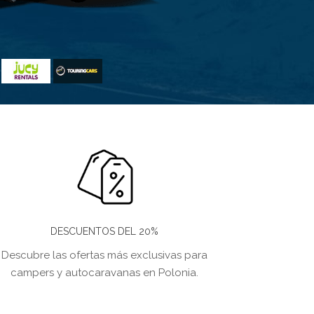
DESCUENTOS DEL 20%
Descubre las ofertas más exclusivas para
campers y autocaravanas en Polonia.