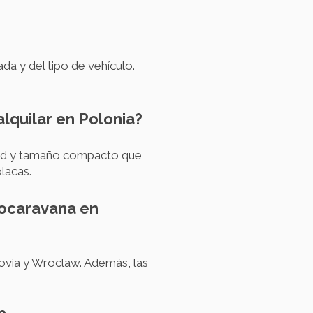
da y del tipo de vehículo.
lquilar en Polonia?
idad y tamaño compacto que
olacas.
tocaravana en
ovia y Wroclaw. Además, las