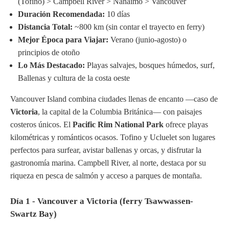
(Tofino) > Campbell River > Nanaimo > Vancouver
Duración Recomendada:
10 días
Distancia Total:
~800 km (sin contar el trayecto en ferry)
Mejor Época para Viajar:
Verano (junio-agosto) o
principios de otoño
Lo Más Destacado:
Playas salvajes, bosques húmedos, surf,
Ballenas y cultura de la costa oeste
Vancouver Island combina ciudades llenas de encanto —caso de
Victoria
, la capital de la Columbia Británica— con paisajes
costeros únicos. El
Pacific Rim National Park
ofrece playas
kilométricas y románticos ocasos. Tofino y Ucluelet son lugares
perfectos para surfear, avistar ballenas y orcas, y disfrutar la
gastronomía marina. Campbell River, al norte, destaca por su
riqueza en pesca de salmón y acceso a parques de montaña.
Día 1 - Vancouver a Victoria (ferry Tsawwassen-
Swartz Bay)