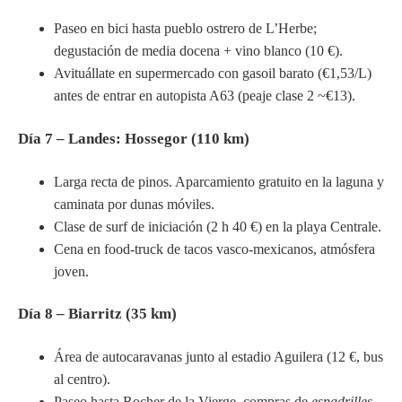
Paseo en bici hasta pueblo ostrero de L’Herbe;
degustación de media docena + vino blanco (10 €).
Avituállate en supermercado con gasoil barato (€1,53/L)
antes de entrar en autopista A63 (peaje clase 2 ~€13).
Día 7 – Landes: Hossegor (110 km)
Larga recta de pinos. Aparcamiento gratuito en la laguna y
caminata por dunas móviles.
Clase de surf de iniciación (2 h 40 €) en la playa Centrale.
Cena en food-truck de tacos vasco-mexicanos, atmósfera
joven.
Día 8 – Biarritz (35 km)
Área de autocaravanas junto al estadio Aguilera (12 €, bus
al centro).
Paseo hasta Rocher de la Vierge, compras de
espadrilles
.