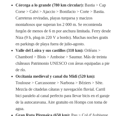
Córcega a lo grande (780 km circular):
Bastia > Cap
Corse > Calvi > Ajaccio > Bonifacio > Corte > Bastia.
Carreteras reviradas, playas turquesa y macizos
montañosos que superan los 2 000 m. Se recomienda
furgón de menos de 6 m por anchura limitada. Ferry desde
Niza (9 h, plug-in 220 V a bordo). Muchas noches gratis
en parkings de playa fuera de julio-agosto.
Valle del Loira y sus castillos (310 km):
Orléans >
Chambord > Blois > Amboise > Saumur. Más de treinta
châteaux Patrimonio UNESCO con áreas equipadas a pie
de río.
Occitania medieval y canal du Midi (520 km):
Toulouse > Carcassonne > Narbona > Béziers > Sète.
Mezcla de citadelas cátaras y navegación fluvial. Carril
bici paralelo al canal perfecto para llevar bicis en el garaje
de la autocaravana. Aire gratuito en Homps con toma de
agua.
Gran Ruta Pirenaica (650 km):
Pau > Col d’Aubisque