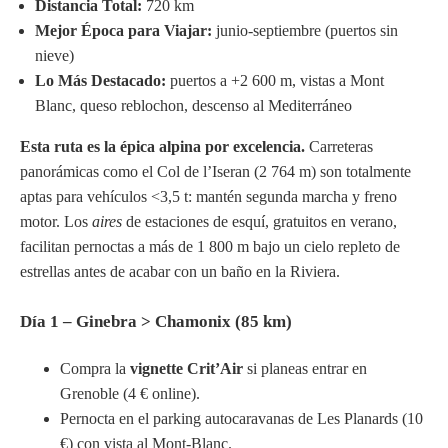
Distancia Total:
720 km
Mejor Época para Viajar:
junio-septiembre (puertos sin
nieve)
Lo Más Destacado:
puertos a +2 600 m, vistas a Mont
Blanc, queso reblochon, descenso al Mediterráneo
Esta ruta es la épica alpina por excelencia.
Carreteras
panorámicas como el Col de l’Iseran (2 764 m) son totalmente
aptas para vehículos <3,5 t: mantén segunda marcha y freno
motor. Los
aires
de estaciones de esquí, gratuitos en verano,
facilitan pernoctas a más de 1 800 m bajo un cielo repleto de
estrellas antes de acabar con un baño en la Riviera.
Día 1 – Ginebra > Chamonix (85 km)
Compra la
vignette Crit’Air
si planeas entrar en
Grenoble (4 € online).
Pernocta en el parking autocaravanas de Les Planards (10
€) con vista al Mont-Blanc.