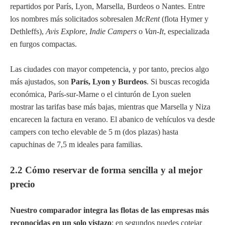
repartidos por París, Lyon, Marsella, Burdeos o Nantes. Entre
los nombres más solicitados sobresalen
McRent
(flota Hymer y
Dethleffs),
Avis Explore
,
Indie Campers
o
Van-It
, especializada
en furgos compactas.
Las ciudades con mayor competencia, y por tanto, precios algo
más ajustados, son
París, Lyon y Burdeos
. Si buscas recogida
económica, París-sur-Marne o el cinturón de Lyon suelen
mostrar las tarifas base más bajas, mientras que Marsella y Niza
encarecen la factura en verano. El abanico de vehículos va desde
campers con techo elevable de 5 m (dos plazas) hasta
capuchinas de 7,5 m ideales para familias.
2.2 Cómo reservar de forma sencilla y al mejor
precio
Nuestro comparador integra las flotas de las empresas más
reconocidas en un solo vistazo
; en segundos puedes cotejar