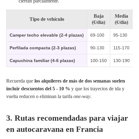
cierran parcialmente.
Baja
Media
Tipo de vehículo
(€/día)
(€/día)
Camper techo elevable (2-4 plazas)
69-100
95-130
1
Perfilada compacta (2-3 plazas)
90-130
115-170
1
Capuchina familiar (4-6 plazas)
100-150
130-190
1
Recuerda que
los alquileres de más de dos semanas suelen
incluir descuentos del 5 - 10 %
y que los trayectos de ida y
vuelta reducen o eliminan la tarifa
one-way
.
3. Rutas recomendadas para viajar
en autocaravana en Francia