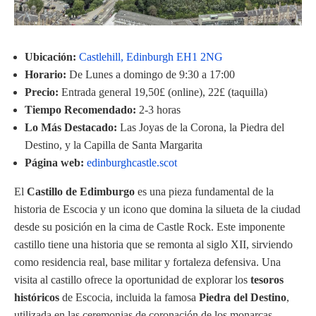
Ubicación:
Castlehill, Edinburgh EH1 2NG
Horario:
De Lunes a domingo de 9:30 a 17:00
Precio:
Entrada general 19,50£ (online), 22£ (taquilla)
Tiempo Recomendado:
2-3 horas
Lo Más Destacado:
Las Joyas de la Corona, la Piedra del
Destino, y la Capilla de Santa Margarita
Página web:
edinburghcastle.scot
El
Castillo de Edimburgo
es una pieza fundamental de la
historia de Escocia y un icono que domina la silueta de la ciudad
desde su posición en la cima de Castle Rock. Este imponente
castillo tiene una historia que se remonta al siglo XII, sirviendo
como residencia real, base militar y fortaleza defensiva. Una
visita al castillo ofrece la oportunidad de explorar los
tesoros
históricos
de Escocia, incluida la famosa
Piedra del Destino
,
utilizada en las ceremonias de coronación de los monarcas