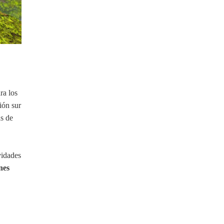
ra los
ión sur
as de
ividades
nes