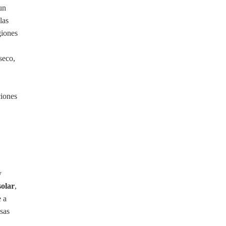
un
las
giones
seco,
ciones
.
y
solar
,
e a
nsas