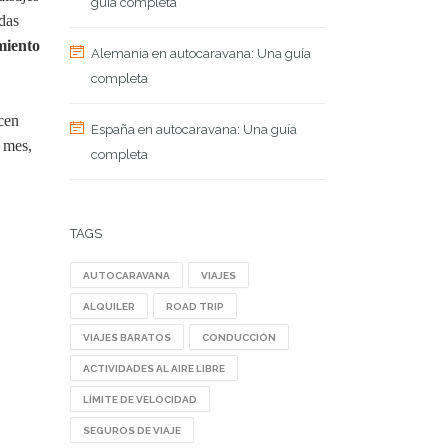
guía completa
das
miento
Alemania en autocaravana: Una guía
completa
cen
España en autocaravana: Una guía
e mes,
completa
.
TAGS
AUTOCARAVANA
VIAJES
ALQUILER
ROAD TRIP
VIAJES BARATOS
CONDUCCIÓN
ACTIVIDADES AL AIRE LIBRE
LÍMITE DE VELOCIDAD
SEGUROS DE VIAJE