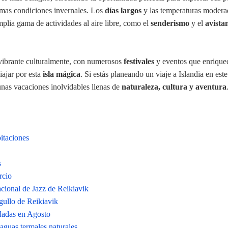
emas condiciones invernales. Los
días largos
y las temperaturas modera
mplia gama de actividades al aire libre, como el
senderismo
y el
avista
vibrante culturalmente, con numerosos
festivales
y eventos que enrique
iajar por esta
isla mágica
. Si estás planeando un viaje a Islandia en est
 unas vacaciones inolvidables llenas de
naturaleza, cultura y aventura
itaciones
s
rcio
acional de Jazz de Reikiavik
gullo de Reikiavik
adas en Agosto
aguas termales naturales