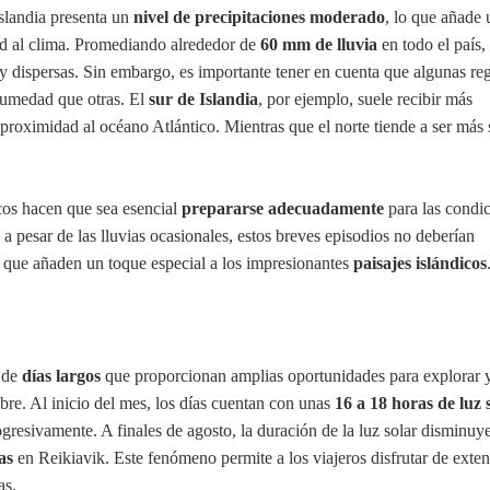
slandia presenta un
nivel de precipitaciones moderado
, lo que añade 
ad al clima. Promediando alrededor de
60 mm de lluvia
en todo el país, 
s y dispersas. Sin embargo, es importante tener en cuenta que algunas re
umedad que otras. El
sur de Islandia
, por ejemplo, suele recibir más
 proximidad al océano Atlántico. Mientras que el norte tiende a ser más 
os hacen que sea esencial
prepararse adecuadamente
para las condi
a pesar de las lluvias ocasionales, estos breves episodios no deberían
a que añaden un toque especial a los impresionantes
paisajes islándicos
a de
días largos
que proporcionan amplias oportunidades para explorar 
libre. Al inicio del mes, los días cuentan con unas
16 a 18 horas de luz 
resivamente. A finales de agosto, la duración de la luz solar disminuy
as
en Reikiavik. Este fenómeno permite a los viajeros disfrutar de exte
as.