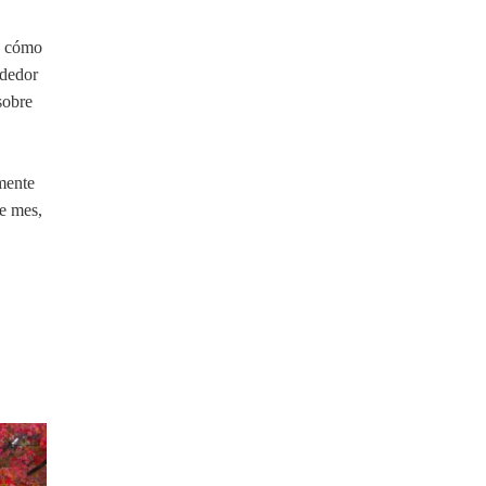
o cómo
ededor
sobre
mente
e mes,