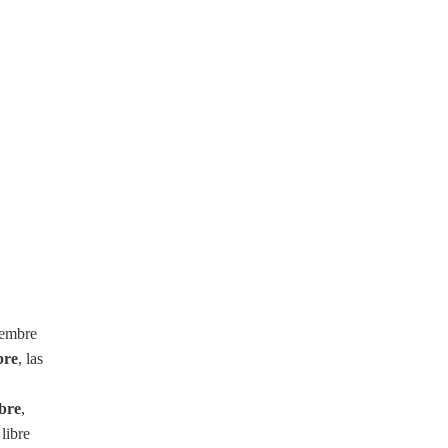
iembre
bre
, las
bre
,
libre