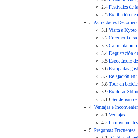
2.4
Festivales de l
2.5
Exhibición de 
3.
Actividades Recomend
3.1
Visita a Kyoto
3.2
Ceremonia trad
3.3
Caminata por 
3.4
Degustación d
3.5
Espectáculo d
3.6
Escapadas gas
3.7
Relajación en 
3.8
Tour en bicicle
3.9
Explorar Shibu
3.10
Senderismo e
4.
Ventajas e Inconvenien
4.1
Ventajas
4.2
Inconvenientes
5.
Preguntas Frecuentes
5.1
¿Cuál es el me