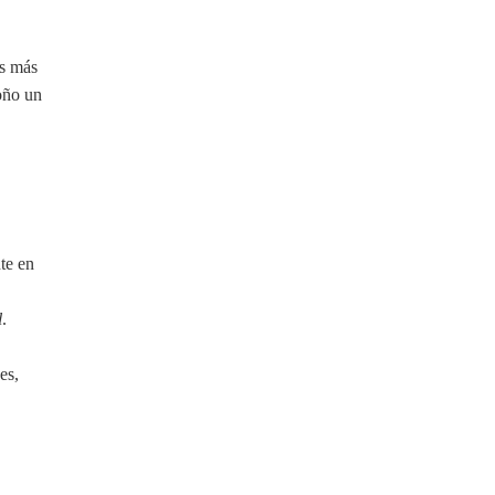
as más
toño un
te en
l
.
es,