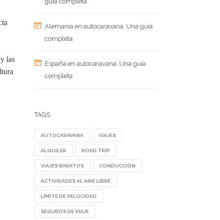
guía completa
cta
Alemania en autocaravana: Una guía
completa
y las
España en autocaravana: Una guía
ltura
completa
TAGS
AUTOCARAVANA
VIAJES
ALQUILER
ROAD TRIP
VIAJES BARATOS
CONDUCCIÓN
ACTIVIDADES AL AIRE LIBRE
LÍMITE DE VELOCIDAD
SEGUROS DE VIAJE