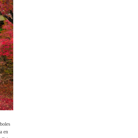
rboles
a en