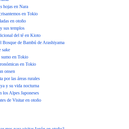
as hojas en Nara
crisantemos en Tokio
adas en otoño
 y sus templos
icional del té en Kioto
el Bosque de Bambú de Arashiyama
e sake
e sumo en Tokio
tronómicas en Tokio
un onsen
ta por las áreas rurales
ya y su vida nocturna
n los Alpes Japoneses
tes de Visitar en otoño
jor mes para visitar Japón en otoño?