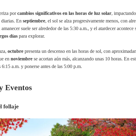
eriza por
cambios significativos en las horas de luz solar
, impactand
s diarias. En
septiembre
, el sol se alza progresivamente menos, con alr
l amanecer suele ser alrededor de las 5:30 a.m., y el atardecer acontece 
rgos días
para explorar.
nza,
octubre
presenta un descenso en las horas de sol, con aproximada
que en
noviembre
se acortan aún más, alcanzando unas 10 horas. En est
as 6:15 a.m. y ponerse antes de las 5:00 p.m.
 y Eventos
 follaje