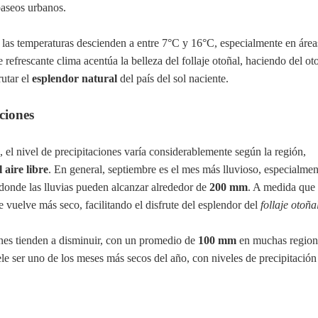
paseos urbanos.
, las temperaturas descienden a entre 7°C y 16°C, especialmente en áre
e refrescante clima acentúa la belleza del follaje otoñal, haciendo del o
utar el
esplendor natural
del país del sol naciente.
aciones
, el nivel de precipitaciones varía considerablemente según la región,
 aire libre
. En general, septiembre es el mes más lluvioso, especialmen
donde las lluvias pueden alcanzar alrededor de
200 mm
. A medida que
se vuelve más seco, facilitando el disfrute del esplendor del
follaje otoña
ones tienden a disminuir, con un promedio de
100 mm
en muchas region
e ser uno de los meses más secos del año, con niveles de precipitación