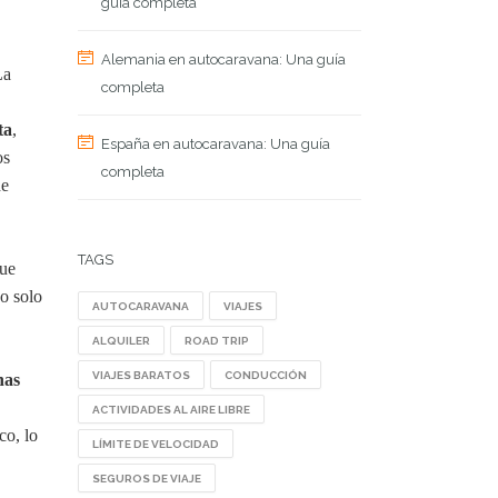
guía completa
Alemania en autocaravana: Una guía
La
completa
ta
,
España en autocaravana: Una guía
os
completa
de
TAGS
que
no solo
AUTOCARAVANA
VIAJES
ALQUILER
ROAD TRIP
VIAJES BARATOS
CONDUCCIÓN
nas
ACTIVIDADES AL AIRE LIBRE
co, lo
LÍMITE DE VELOCIDAD
SEGUROS DE VIAJE