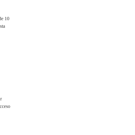
de 10
sta
r
acceso