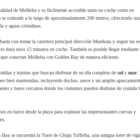
calidad de Mellieha y es fácilmente accesible tanto en coche como en
a se extiende a lo largo de aproximadamente 200 metros, ofreciendo un
a y aguas cristalinas.
basta con tomar la carretera principal dirección Manikata y seguir las s
cto dura unos 15 minutos en coche. También es posible llegar mediante 
, que conectan Mellieha con Golden Bay de manera eficiente.
milias y turistas que buscan disfrutar de un día completo de
sol
y
mar
.
ones bien mantenidas, incluyendo duchas, aseos y un amplio aparcamien
ntes y bares cercanos donde los visitantes pueden disfrutar de comida l
ones en barco desde la playa para explorar las impresionantes cuevas y
es.
Bay se encuentra la Torre de Għajn Tuffieħa, una antigua torre de vigi