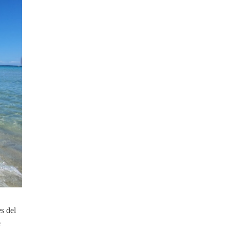
s del
e