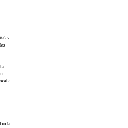
a
eñales
las
 La
to.
ocal e
lancia