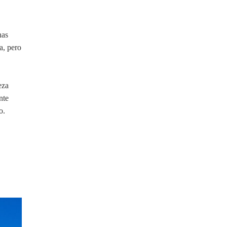
nas
a, pero
eza
nte
o.