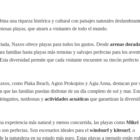
na una riqueza histórica y cultural con paisajes naturales deslumbrant
rmosas playas, que atraen a visitantes de todo el mundo.
riada, Naxos ofrece playas para todos los gustos. Desde
arenas dorada
ra familias hasta playas más remotas y salvajes perfectas para los avent
Esta diversidad permite que cada visitante encuentre su rincón perfecto 
xos, como Plaka Beach, Agios Prokopios y Agia Anna, destacan por s
n que las familias puedan disfrutar de un día completo de sol y mar. Est
hiringuitos, tumbonas y
actividades acuáticas
que garantizan la diversi
na experiencia más natural y menos concurrida, las playas como
Mikri 
son perfectas. Son escenarios ideales para el
windsurf y kitesurf
, o
de la naturaleza en su estado más puro. Estas playas a menudo están ro