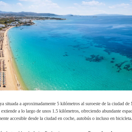
ya situada a aproximadamente 5 kilómetros al suroeste de la ciudad de
 extiende a lo largo de unos 1.5 kilómetros, ofreciendo abundante espa
lmente accesible desde la ciudad en coche, autobús o incluso en bicicleta