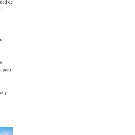
udad de
e
e
que
a
s para
na y