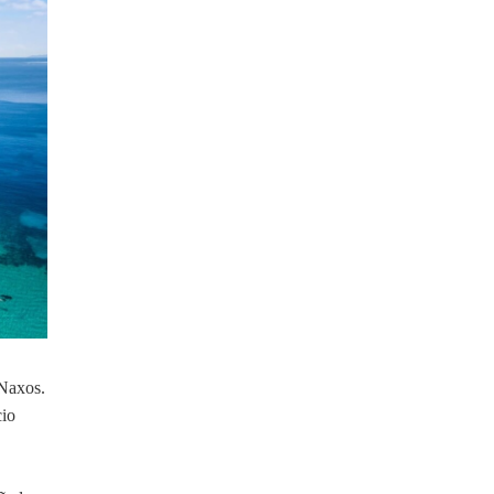
 Naxos.
cio
.