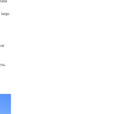
ñada
 largo
var
eza,