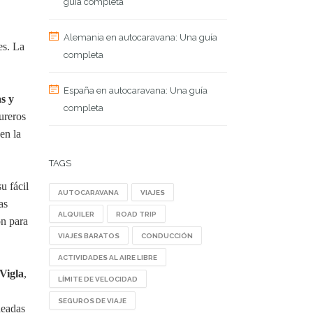
guía completa
Alemania en autocaravana: Una guía
es. La
completa
España en autocaravana: Una guía
s y
completa
ureros
en la
TAGS
u fácil
AUTOCARAVANA
VIAJES
as
ALQUILER
ROAD TRIP
ón para
VIAJES BARATOS
CONDUCCIÓN
ACTIVIDADES AL AIRE LIBRE
Vigla
,
LÍMITE DE VELOCIDAD
SEGUROS DE VIAJE
deadas