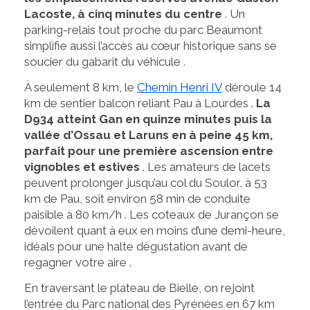
Lacoste, à cinq minutes du centre
. Un
parking-relais tout proche du parc Beaumont
simplifie aussi l’accès au cœur historique sans se
soucier du gabarit du véhicule .
À seulement 8 km, le
Chemin Henri IV
déroule 14
km de sentier balcon reliant Pau à Lourdes .
La
D934 atteint Gan en quinze minutes puis la
vallée d’Ossau et Laruns en à peine 45 km,
parfait pour une première ascension entre
vignobles et estives
. Les amateurs de lacets
peuvent prolonger jusqu’au col du Soulor, à 53
km de Pau, soit environ 58 min de conduite
paisible à 80 km/h . Les coteaux de Jurançon se
dévoilent quant à eux en moins d’une demi-heure,
idéals pour une halte dégustation avant de
regagner votre aire .
En traversant le plateau de Bielle, on rejoint
l’entrée du Parc national des Pyrénées en 67 km