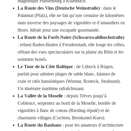
magnifique Plassenburg à Kulmbach.
La Route des Vins (Deutsche Weinstraße)
: dans le
Palatinat (Pfalz), elle ne fait qu’une centaine de kilomètres
mais traverse des paysages de vignobles et d’amandiers en
fleurs. Idéale pour une escapade gourmande.
La Route de la Forêt-Noire (Schwarzwaldhochstraße)
: reliant Baden-Baden à Freudenstadt, elle longe les crêtes,
offrant des vues spectaculaires sur la plaine du Rhin et les
sommets boisés.
Le Tour de la Côte Baltique
: de Lübeck à Rügen,
parfait pour admirer plages de sable blanc, falaises de
craie et cités hanséatiques (Wismar, Rostock, Stralsund).
Un itinéraire maritime rafraîchissant.
La Vallée de la Moselle
: depuis Trèves jusqu’à
Coblence, serpentez au bord de la Moselle, bordée de
vignobles à flanc de coteau (Riesling réputé) et de
charmants villages (Cochem, Bernkastel-Kues).
La Route du Bauhaus
: pour les amateurs d’architecture