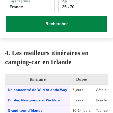
Pays du permis
Âge
Rechercher
4. Les meilleurs itinéraires en
camping-car en Irlande
Itinéraire
Durée
Un concentré de Wild Atlantic Way
7 jours
Côte oues
Dublin, Newgrange et Wicklow
5 jours
Boucle cou
Grand tour d’Irlande
10-14 jours
Tour comp