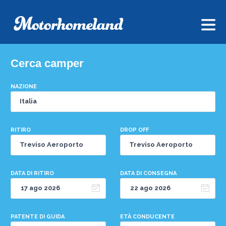
Cerca camper
NAZIONE
RITIRO
DROP OFF
DATA DI RITIRO
DATA DI CONSEGNA
PATENTE DI GUIDA
ETÀ CONDUCENTE