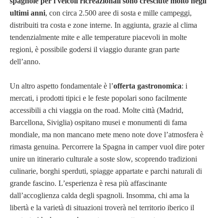
spagnole per i veicoli ricreazionali sono cresciute molto negli
ultimi anni
, con circa 2.500 aree di sosta e mille campeggi,
distribuiti tra costa e zone interne. In aggiunta, grazie al clima
tendenzialmente mite e alle temperature piacevoli in molte
regioni, è possibile godersi il viaggio durante gran parte
dell’anno.
Un altro aspetto fondamentale è l’
offerta gastronomica
: i
mercati, i prodotti tipici e le feste popolari sono facilmente
accessibili a chi viaggia on the road. Molte città (Madrid,
Barcellona, Siviglia) ospitano musei e monumenti di fama
mondiale, ma non mancano mete meno note dove l’atmosfera è
rimasta genuina. Percorrere la Spagna in camper vuol dire poter
unire un itinerario culturale a soste slow, scoprendo tradizioni
culinarie, borghi sperduti, spiagge appartate e parchi naturali di
grande fascino. L’esperienza è resa più affascinante
dall’accoglienza calda degli spagnoli. Insomma, chi ama la
libertà e la varietà di situazioni troverà nel territorio iberico il