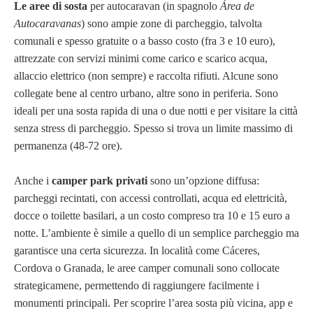
Le aree di sosta
per autocaravan (in spagnolo
Área de
Autocaravanas
) sono ampie zone di parcheggio, talvolta
comunali e spesso gratuite o a basso costo (fra 3 e 10 euro),
attrezzate con servizi minimi come carico e scarico acqua,
allaccio elettrico (non sempre) e raccolta rifiuti. Alcune sono
collegate bene al centro urbano, altre sono in periferia. Sono
ideali per una sosta rapida di una o due notti e per visitare la città
senza stress di parcheggio. Spesso si trova un limite massimo di
permanenza (48-72 ore).
Anche i
camper park privati
sono un’opzione diffusa:
parcheggi recintati, con accessi controllati, acqua ed elettricità,
docce o toilette basilari, a un costo compreso tra 10 e 15 euro a
notte. L’ambiente è simile a quello di un semplice parcheggio ma
garantisce una certa sicurezza. In località come Cáceres,
Cordova o Granada, le aree camper comunali sono collocate
strategicamene, permettendo di raggiungere facilmente i
monumenti principali. Per scoprire l’area sosta più vicina, app e