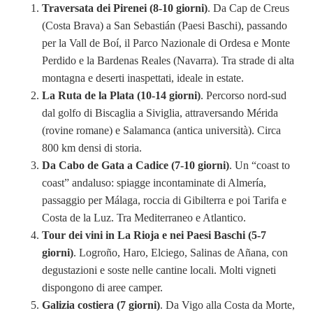
Traversata dei Pirenei (8-10 giorni)
. Da Cap de Creus
(Costa Brava) a San Sebastián (Paesi Baschi), passando
per la Vall de Boí, il Parco Nazionale di Ordesa e Monte
Perdido e la Bardenas Reales (Navarra). Tra strade di alta
montagna e deserti inaspettati, ideale in estate.
La Ruta de la Plata (10-14 giorni)
. Percorso nord-sud
dal golfo di Biscaglia a Siviglia, attraversando Mérida
(rovine romane) e Salamanca (antica università). Circa
800 km densi di storia.
Da Cabo de Gata a Cadice (7-10 giorni)
. Un “coast to
coast” andaluso: spiagge incontaminate di Almería,
passaggio per Málaga, roccia di Gibilterra e poi Tarifa e
Costa de la Luz. Tra Mediterraneo e Atlantico.
Tour dei vini in La Rioja e nei Paesi Baschi (5-7
giorni)
. Logroño, Haro, Elciego, Salinas de Añana, con
degustazioni e soste nelle cantine locali. Molti vigneti
dispongono di aree camper.
Galizia costiera (7 giorni)
. Da Vigo alla Costa da Morte,