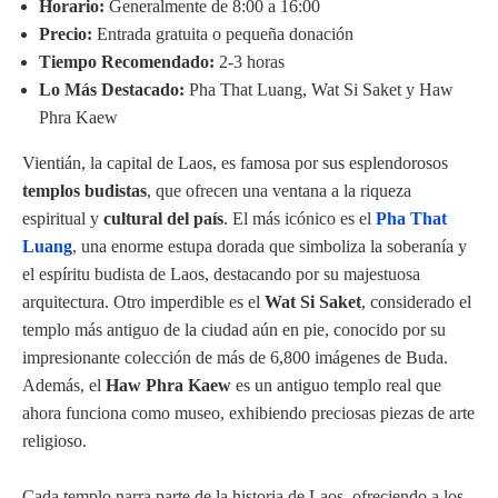
Horario:
Generalmente de 8:00 a 16:00
Precio:
Entrada gratuita o pequeña donación
Tiempo Recomendado:
2-3 horas
Lo Más Destacado:
Pha That Luang, Wat Si Saket y Haw
Phra Kaew
Vientián, la capital de Laos, es famosa por sus esplendorosos
templos budistas
, que ofrecen una ventana a la riqueza
espiritual y
cultural del país
. El más icónico es el
Pha That
Luang
, una enorme estupa dorada que simboliza la soberanía y
el espíritu budista de Laos, destacando por su majestuosa
arquitectura. Otro imperdible es el
Wat Si Saket
, considerado el
templo más antiguo de la ciudad aún en pie, conocido por su
impresionante colección de más de 6,800 imágenes de Buda.
Además, el
Haw Phra Kaew
es un antiguo templo real que
ahora funciona como museo, exhibiendo preciosas piezas de arte
religioso.
Cada templo narra parte de la historia de Laos, ofreciendo a los