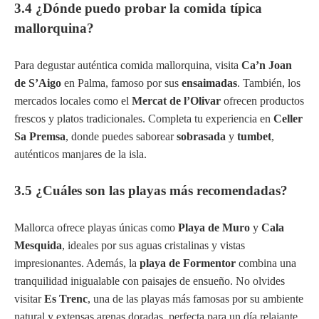
3.4 ¿Dónde puedo probar la comida típica
mallorquina?
Para degustar auténtica comida mallorquina, visita
Ca’n Joan
de S’Aigo
en Palma, famoso por sus
ensaimadas
. También, los
mercados locales como el
Mercat de l’Olivar
ofrecen productos
frescos y platos tradicionales. Completa tu experiencia en
Celler
Sa Premsa
, donde puedes saborear
sobrasada
y
tumbet
,
auténticos manjares de la isla.
3.5 ¿Cuáles son las playas más recomendadas?
Mallorca ofrece playas únicas como
Playa de Muro
y
Cala
Mesquida
, ideales por sus aguas cristalinas y vistas
impresionantes. Además, la
playa de Formentor
combina una
tranquilidad inigualable con paisajes de ensueño. No olvides
visitar
Es Trenc
, una de las playas más famosas por su ambiente
natural y extensas arenas doradas, perfecta para un día relajante