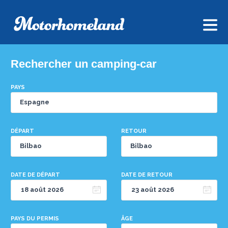
Rechercher un camping-car
PAYS
DÉPART
RETOUR
DATE DE DÉPART
DATE DE RETOUR
PAYS DU PERMIS
ÂGE