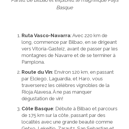
Partez de Bilbao et explorez le magnifique Pays
Basque
Ruta Vasco-Navarra
: Avec 220 km de
long, commence par Bilbao, en se dirigeant
vers Vitoria-Gasteiz, avant de passer par les
montagnes de Navarre et de se terminer à
Pamplona.
Route du Vin
: Environ 120 km, en passant
par Elciego, Laguardia, et Haro, vous
traverserez les célèbres vignobles de la
Rioja Alavesa. À ne pas manquer
dégustation de vin!
Côte Basque
: Débute à Bilbao et parcours
de 175 km sur la côte, passant par des
localités avec une grande beauté comme
Getxo, Lekeitio, Zarautz, San Sebastian et