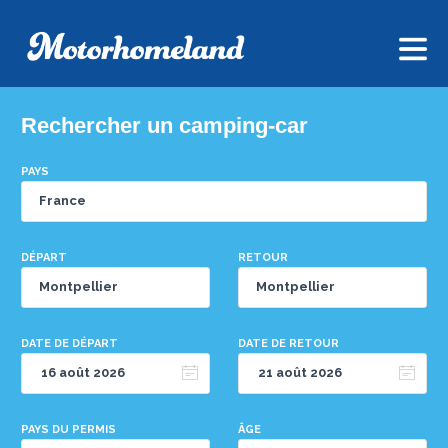
Rechercher un camping-car
PAYS
DÉPART
RETOUR
DATE DE DÉPART
DATE DE RETOUR
PAYS DU PERMIS
ÂGE