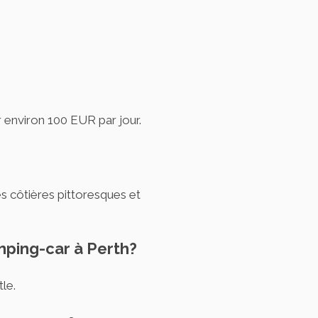
r environ 100 EUR par jour.
es côtières pittoresques et
amping-car à Perth?
tle.