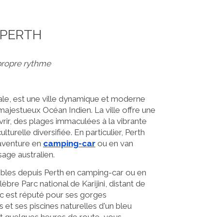
 PERTH
 propre rythme
ntale, est une ville dynamique et moderne
 majestueux Océan Indien. La ville offre une
vrir, des plages immaculées à la vibrante
turelle diversifiée. En particulier, Perth
 aventure en
camping-car
ou en van
age australien.
sibles depuis Perth en camping-car ou en
re Parc national de Karijini, distant de
c est réputé pour ses gorges
 et ses piscines naturelles d'un bleu
nt quelques heures de route, vous