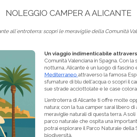
NOLEGGIO CAMPER A ALICANTE
ante all´entroterra: scopri le meraviglie della Comunità Va
Un viaggio indimenticabile attraver
Comunità Valenciana in Spagna. Con la sua
notturna, Alicante è un luogo di fascino e
Mediterraneo
attraverso la famosa Esp
sfumature di blu dell'acqua o scopri il ca
sue strade acciottolate e le case colora
L'entroterra di Alicante ti offre molte o
natura; con la tua camper sarai libero di 
meraviglie naturali di questa terra. A sol
parco naturale che ospita una importante
potrai esplorare il Parco Naturale della 
biodiversità.