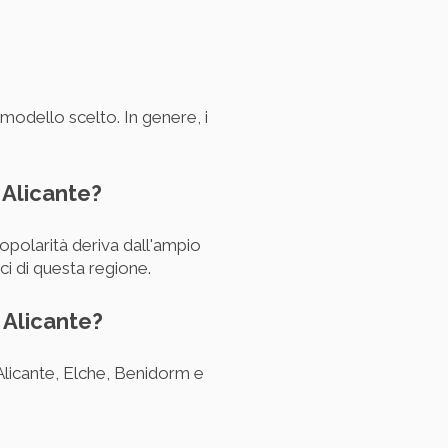
modello scelto. In genere, i
d Alicante?
popolarità deriva dall'ampio
ici di questa regione.
 Alicante?
 Alicante, Elche, Benidorm e