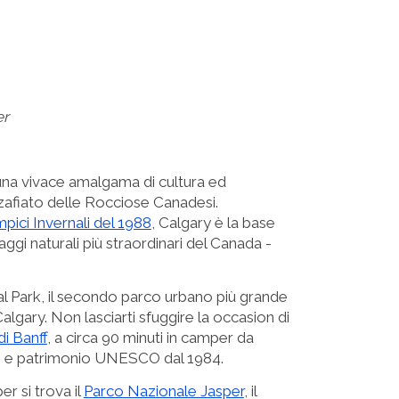
er
s una vivace amalgama di cultura ed
afiato delle Rocciose Canadesi.
mpici Invernali del 1988
, Calgary è la base
aggi naturali più straordinari del Canada -
cial Park, il secondo parco urbano più grande
Calgary. Non lasciarti sfuggire la occasion di
i Banff
, a circa 90 minuti in camper da
i e patrimonio UNESCO dal 1984.
er si trova il
Parco Nazionale Jasper
, il