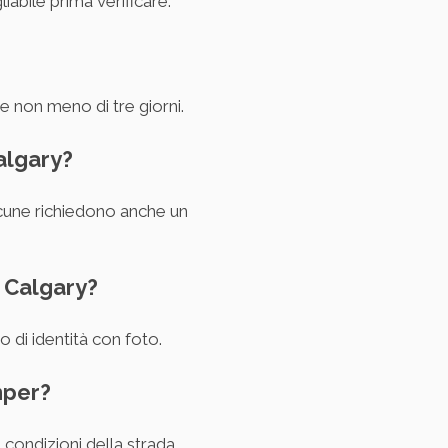
iabile prima verificare.
e non meno di tre giorni.
algary?
lcune richiedono anche un
 Calgary?
 di identità con foto.
mper?
 condizioni della strada