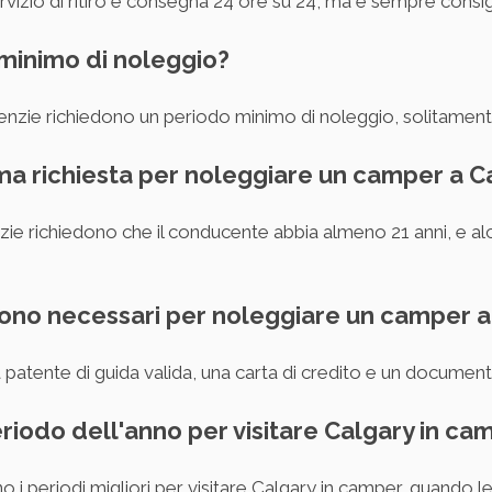
vizio di ritiro e consegna 24 ore su 24, ma è sempre consigl
 minimo di noleggio?
genzie richiedono un periodo minimo di noleggio, solitament
ima richiesta per noleggiare un camper a C
zie richiedono che il conducente abbia almeno 21 anni, e a
sono necessari per noleggiare un camper a
patente di guida valida, una carta di credito e un documento
periodo dell'anno per visitare Calgary in ca
 i periodi migliori per visitare Calgary in camper, quando le