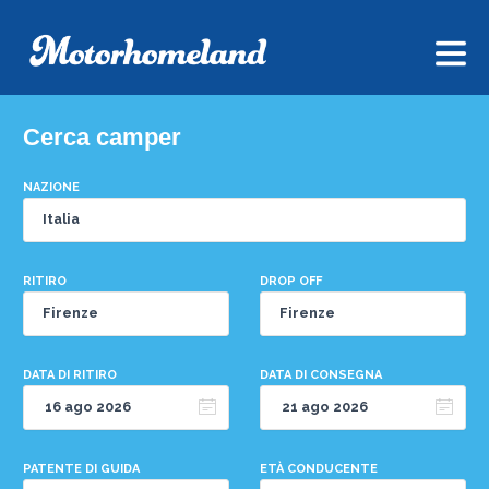
Cerca camper
NAZIONE
RITIRO
DROP OFF
DATA DI RITIRO
DATA DI CONSEGNA
PATENTE DI GUIDA
ETÀ CONDUCENTE