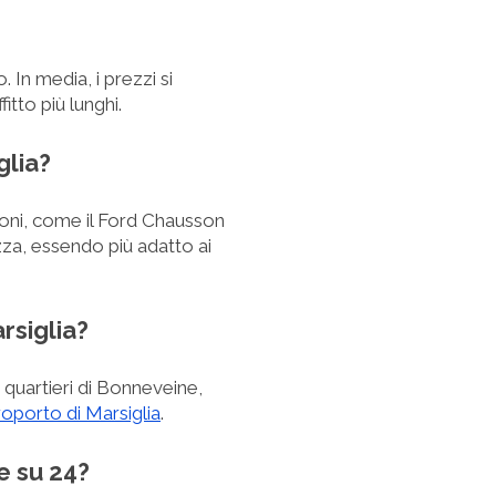
. In media, i prezzi si
itto più lunghi.
glia?
ioni, come il Ford Chausson
a, essendo più adatto ai
arsiglia?
 i quartieri di Bonneveine,
oporto di Marsiglia
.
re su 24?