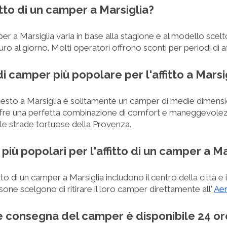
itto di un camper a Marsiglia?
mper a Marsiglia varia in base alla stagione e al modello scelto
o al giorno. Molti operatori offrono sconti per periodi di aff
di camper più popolare per l'affitto a Marsi
hiesto a Marsiglia è solitamente un camper di medie dimens
fre una perfetta combinazione di comfort e maneggevolezz
 alle strade tortuose della Provenza.
i più popolari per l'affitto di un camper a M
fitto di un camper a Marsiglia includono il centro della città e
one scelgono di ritirare il loro camper direttamente all'
Aer
iro e consegna del camper è disponibile 24 o