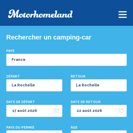
Rechercher un camping-car
PAYS
DÉPART
RETOUR
DATE DE DÉPART
DATE DE RETOUR
PAYS DU PERMIS
ÂGE