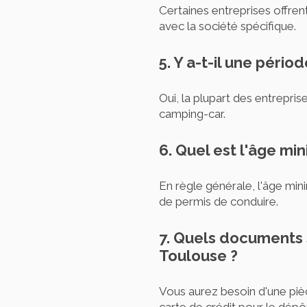
Certaines entreprises offren
avec la société spécifique.
5. Y a-t-il une pério
Oui, la plupart des entrepris
camping-car.
6. Quel est l'âge m
En règle générale, l'âge mi
de permis de conduire.
7. Quels documents 
Toulouse ?
Vous aurez besoin d'une pièc
carte de crédit pour le dépô