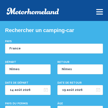
Rechercher un camping-car
PAYS
DÉPART
RETOUR
DATE DE DÉPART
DATE DE RETOUR
PAYS DU PERMIS
ÂGE