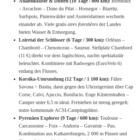
Atlantikküste & Dünen (10 Tage / 800 km):
Bordeaux
– Arcachon – Dune du Pilat – Hossegor – Biarritz.
Surfspots, Pinienwälder und Austernfarmen wechseln
einander ab. Viele gratis
aires forestières
der Landes
bieten Wasser & Entsorgung.
Loiretal der Schlösser (6 Tage / 300 km):
Orléans –
Chambord – Chenonceau – Saumur. Stellplatz Chambord
(11 €) direkt vor dem Jagdschloss, nachts spektakulär
beleuchtet. Kombiniere mit Radwegen (EuroVelo 6)
entlang des Flusses.
Korsika-Umrundung (12 Tage / 1 100 km):
Fähre
Savona > Bastia, dann gegen den Uhrzeigersinn über Cap
Corse, Calvi, Ajaccio, Bonifacio. Enge Küstenstraßen –
Camper unter 6,5 m ideal. Freistehen ist streng geregelt;
nutze kommunale ACSI-Campingplätze.
Pyrenäen Explorer (9 Tage / 600 km):
Toulouse –
Carcassonne – Foix – Andorra – Gavarnie – Pau.
Kombination aus Katharerburgen, 2 000 m Pässen und