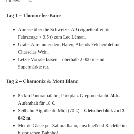
für etwa 11 €.
Tag 1 – Thonon-les-Bains
Anreise über die Schweizer A9 (vignettenfrei für
Fahrzeuge < 3,5 t) zum Lac Léman.
Gratis-Aire hinter dem Hafen; Abends Felchenfilet mit
Chasselas Wein.
Letzte Vorräte fassen – oberhalb 2 000 m sind
Supermärkte rar.
Tag 2 – Chamonix & Mont Blanc
85 km Panoramafahrt; Parkplatz Grépon erlaubt 24-h-
Aufenthalt für 18 €.
Seilbahn Aiguille du Midi (70 €) –
Gletscherblick auf 3
842 m
.
Mer de Glace per Zahnradbahn, anschließend Raclette im
historischen Bahnhof.