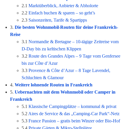
2.1
Marktüberblick, Anbieter & Abholorte
2.2
Einfach buchen & sparen – so geht’s
2.3
Saisonzeiten, Tarife & Spartipps
3.
Die besten Wohnmobil-Routen für deine Frankreich-
Reise
3.1
Normandie & Bretagne – 10-tägige Zeitreise vom
D-Day bis zu keltischen Klippen
3.2
Route des Grandes Alpes – 9 Tage vom Genfersee
bis zur Côte d’Azur
3.3
Provence & Côte d’Azur – 8 Tage Lavendel,
Schluchten & Glamour
4.
Weitere lohnende Routen in Frankreich
5.
Uebernachten mit dem Wohnmobil oder Camper in
Frankreich
5.1
Klassische Campingplätze – kommunal & privat
5.2
Aires de Service & das „Camping-Car Park“-Netz
5.3
France Passion – gratis beim Winzer oder Bio-Hof
5.4
Private Gärten & Mikro-Stellplätze