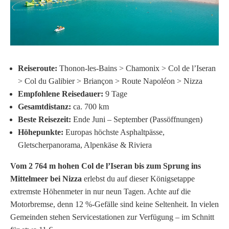
Reiseroute:
Thonon-les-Bains > Chamonix > Col de l’Iseran
> Col du Galibier > Briançon > Route Napoléon > Nizza
Empfohlene Reisedauer:
9 Tage
Gesamtdistanz:
ca. 700 km
Beste Reisezeit:
Ende Juni – September (Passöffnungen)
Höhepunkte:
Europas höchste Asphaltpässe,
Gletscherpanorama, Alpenkäse & Riviera
Vom 2 764 m hohen Col de l’Iseran bis zum Sprung ins
Mittelmeer bei Nizza
erlebst du auf dieser Königs­etappe
extremste Höhen­meter in nur neun Tagen. Achte auf die
Motorbremse, denn 12 %-Gefälle sind keine Seltenheit. In vielen
Gemeinden stehen Servicestationen zur Verfügung – im Schnitt