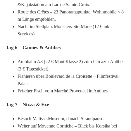
&Kajak­station am Lac de Sainte-Croix.
Route des Crêtes – 23 Panorama­punkte, Wohnmobile < 8
m Länge empfohlen.
Nacht im Stellplatz Moustiers-Ste-Marie (12 € inkl.
Services).
Tag 6 – Cannes & Antibes
Autobahn A8 (22 € Maut Klasse 2) zum Parcazur Antibes
(3 € Tages­ticket).
Flanieren über Boulevard de la Croisette – Filmfestival-
Palais.
Frischer Fisch vom Marché Provencal in Antibes.
Tag 7 – Nizza & Èze
Besuch Matisse-Museum, danach Strandpause.
Weiter auf Moyenne Corniche – Blick bis Korsika bei