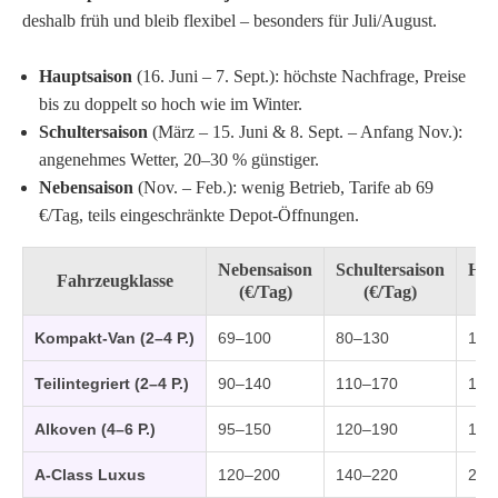
deshalb früh und bleib flexibel – besonders für Juli/August.
Hauptsaison
(16. Juni – 7. Sept.): höchste Nachfrage, Preise
bis zu doppelt so hoch wie im Winter.
Schultersaison
(März – 15. Juni & 8. Sept. – Anfang Nov.):
angenehmes Wetter, 20–30 % günstiger.
Nebensaison
(Nov. – Feb.): wenig Betrieb, Tarife ab 69
€/Tag, teils eingeschränkte Depot-Öffnungen.
Nebensaison
Schultersaison
Hau
Fahrzeugklasse
(€/Tag)
(€/Tag)
(
Kompakt-Van (2–4 P.)
69–100
80–130
100
Teilintegriert (2–4 P.)
90–140
110–170
150
Alkoven (4–6 P.)
95–150
120–190
170
A-Class Luxus
120–200
140–220
200