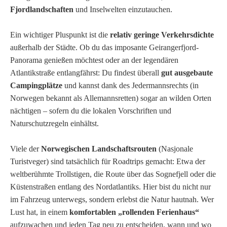
Fjordlandschaften
und Inselwelten einzutauchen.
Ein wichtiger Pluspunkt ist die
relativ geringe Verkehrsdichte
außerhalb der Städte. Ob du das imposante Geirangerfjord-
Panorama genießen möchtest oder an der legendären
Atlantikstraße entlangfährst: Du findest überall
gut ausgebaute
Campingplätze
und kannst dank des Jedermannsrechts (in
Norwegen bekannt als Allemannsretten) sogar an wilden Orten
nächtigen – sofern du die lokalen Vorschriften und
Naturschutzregeln einhältst.
Viele der
Norwegischen Landschaftsrouten
(Nasjonale
Turistveger) sind tatsächlich für Roadtrips gemacht: Etwa der
weltberühmte Trollstigen, die Route über das Sognefjell oder die
Küstenstraßen entlang des Nordatlantiks. Hier bist du nicht nur
im Fahrzeug unterwegs, sondern erlebst die Natur hautnah. Wer
Lust hat, in einem
komfortablen „rollenden Ferienhaus“
aufzuwachen und jeden Tag neu zu entscheiden, wann und wo