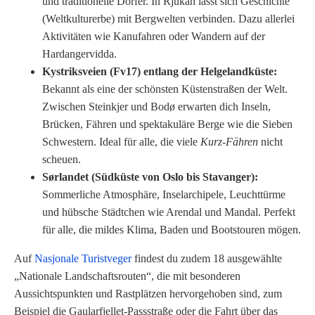
und traditionelle Dörfer. In Rjukan lässt sich Geschichte
(Weltkulturerbe) mit Bergwelten verbinden. Dazu allerlei
Aktivitäten wie Kanufahren oder Wandern auf der
Hardangervidda.
Kystriksveien (Fv17) entlang der Helgelandküste:
Bekannt als eine der schönsten Küstenstraßen der Welt.
Zwischen Steinkjer und Bodø erwarten dich Inseln,
Brücken, Fähren und spektakuläre Berge wie die Sieben
Schwestern. Ideal für alle, die viele
Kurz-Fähren
nicht
scheuen.
Sørlandet (Südküste von Oslo bis Stavanger):
Sommerliche Atmosphäre, Inselarchipele, Leuchttürme
und hübsche Städtchen wie Arendal und Mandal. Perfekt
für alle, die mildes Klima, Baden und Bootstouren mögen.
Auf
Nasjonale Turistveger
findest du zudem 18 ausgewählte
„Nationale Landschaftsrouten“, die mit besonderen
Aussichtspunkten und Rastplätzen hervorgehoben sind, zum
Beispiel die Gaularfjellet-Passstraße oder die Fahrt über das