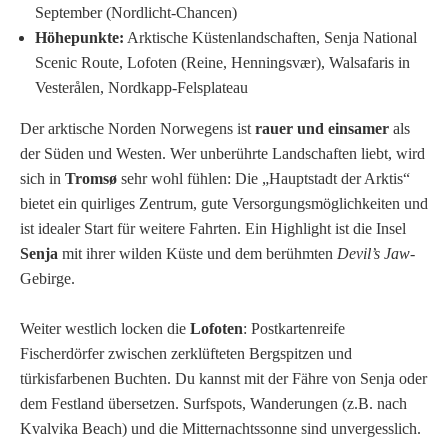
September (Nordlicht-Chancen)
Höhepunkte:
Arktische Küstenlandschaften, Senja National
Scenic Route, Lofoten (Reine, Henningsvær), Walsafaris in
Vesterålen, Nordkapp-Felsplateau
Der arktische Norden Norwegens ist
rauer und einsamer
als
der Süden und Westen. Wer unberührte Landschaften liebt, wird
sich in
Tromsø
sehr wohl fühlen: Die „Hauptstadt der Arktis“
bietet ein quirliges Zentrum, gute Versorgungsmöglichkeiten und
ist idealer Start für weitere Fahrten. Ein Highlight ist die Insel
Senja
mit ihrer wilden Küste und dem berühmten
Devil’s Jaw
-
Gebirge.
Weiter westlich locken die
Lofoten
: Postkartenreife
Fischerdörfer zwischen zerklüfteten Bergspitzen und
türkisfarbenen Buchten. Du kannst mit der Fähre von Senja oder
dem Festland übersetzen. Surfspots, Wanderungen (z.B. nach
Kvalvika Beach) und die Mitternachtssonne sind unvergesslich.