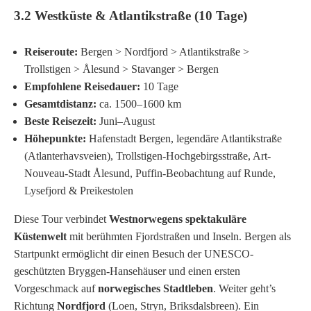
3.2 Westküste & Atlantikstraße (10 Tage)
Reiseroute:
Bergen > Nordfjord > Atlantikstraße >
Trollstigen > Ålesund > Stavanger > Bergen
Empfohlene Reisedauer:
10 Tage
Gesamtdistanz:
ca. 1500–1600 km
Beste Reisezeit:
Juni–August
Höhepunkte:
Hafenstadt Bergen, legendäre Atlantikstraße
(Atlanterhavsveien), Trollstigen-Hochgebirgsstraße, Art-
Nouveau-Stadt Ålesund, Puffin-Beobachtung auf Runde,
Lysefjord & Preikestolen
Diese Tour verbindet
Westnorwegens spektakuläre
Küstenwelt
mit berühmten Fjordstraßen und Inseln. Bergen als
Startpunkt ermöglicht dir einen Besuch der UNESCO-
geschützten Bryggen-Hansehäuser und einen ersten
Vorgeschmack auf
norwegisches Stadtleben
. Weiter geht’s
Richtung
Nordfjord
(Loen, Stryn, Briksdalsbreen). Ein