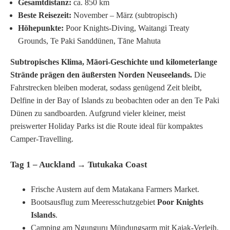
Gesamtdistanz:
ca. 850 km
Beste Reisezeit:
November – März (subtropisch)
Höhepunkte:
Poor Knights-Diving, Waitangi Treaty
Grounds, Te Paki Sanddünen, Tāne Mahuta
Subtropisches Klima, Māori-Geschichte und kilometerlange
Strände prägen den äußersten Norden Neuseelands.
Die
Fahrstrecken bleiben moderat, sodass genügend Zeit bleibt,
Delfine in der Bay of Islands zu beobachten oder an den Te Paki
Dünen zu sandboarden. Aufgrund vieler kleiner, meist
preiswerter Holiday Parks ist die Route ideal für kompaktes
Camper-Travelling.
Tag 1 – Auckland → Tutukaka Coast
Frische Austern auf dem Matakana Farmers Market.
Bootsausflug zum Meeresschutzgebiet
Poor Knights
Islands
.
Camping am Ngunguru Mündungsarm mit Kajak-Verleih.