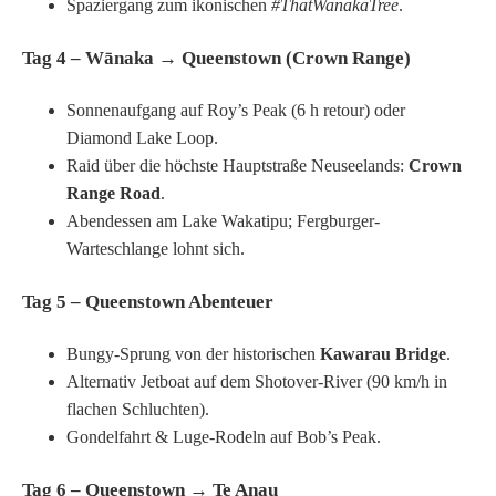
Spaziergang zum ikonischen
#ThatWanakaTree
.
Tag 4 – Wānaka → Queenstown (Crown Range)
Sonnenaufgang auf Roy’s Peak (6 h retour) oder
Diamond Lake Loop.
Raid über die höchste Hauptstraße Neuseelands:
Crown
Range Road
.
Abendessen am Lake Wakatipu; Fergburger-
Warteschlange lohnt sich.
Tag 5 – Queenstown Abenteuer
Bungy-Sprung von der historischen
Kawarau Bridge
.
Alternativ Jetboat auf dem Shotover-River (90 km/h in
flachen Schluchten).
Gondelfahrt & Luge-Rodeln auf Bob’s Peak.
Tag 6 – Queenstown → Te Anau