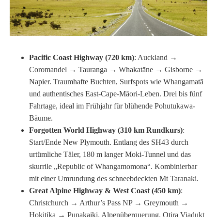
Pacific Coast Highway (720 km)
: Auckland →
Coromandel → Tauranga → Whakatāne → Gisborne →
Napier. Traumhafte Buchten, Surfspots wie Whangamatā
und authentisches East-Cape-Māori-Leben. Drei bis fünf
Fahrtage, ideal im Frühjahr für blühende Pohutukawa-
Bäume.
Forgotten World Highway (310 km Rundkurs)
:
Start/Ende New Plymouth. Entlang des SH43 durch
urtümliche Täler, 180 m langer Moki-Tunnel und das
skurrile „Republic of Whangamomona“. Kombinierbar
mit einer Umrundung des schneebdeckten Mt Taranaki.
Great Alpine Highway & West Coast (450 km)
:
Christchurch → Arthur’s Pass NP → Greymouth →
Hokitika → Punakaiki. Alpenüberquerung, Otira Viadukt