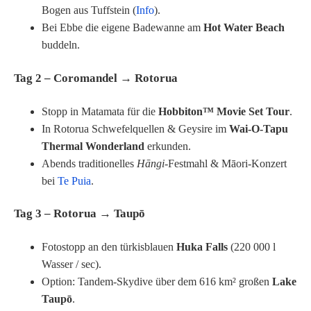
Bogen aus Tuffstein (
Info
).
Bei Ebbe die eigene Badewanne am
Hot Water Beach
buddeln.
Tag 2 – Coromandel → Rotorua
Stopp in Matamata für die
Hobbiton™ Movie Set Tour
.
In Rotorua Schwefelquellen & Geysire im
Wai-O-Tapu
Thermal Wonderland
erkunden.
Abends traditionelles
Hāngi
-Festmahl & Māori-Konzert
bei
Te Puia
.
Tag 3 – Rotorua → Taupō
Fotostopp an den türkisblauen
Huka Falls
(220 000 l
Wasser / sec).
Option: Tandem-Skydive über dem 616 km² großen
Lake
Taupō
.