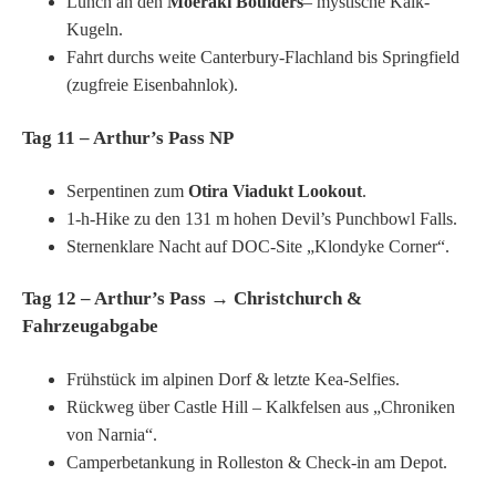
Lunch an den
Moeraki Boulders
– mystische Kalk-
Kugeln.
Fahrt durchs weite Canterbury-Flachland bis Springfield
(zugfreie Eisenbahnlok).
Tag 11 – Arthur’s Pass NP
Serpentinen zum
Otira Viadukt Lookout
.
1-h-Hike zu den 131 m hohen Devil’s Punchbowl Falls.
Sternenklare Nacht auf DOC-Site „Klondyke Corner“.
Tag 12 – Arthur’s Pass → Christchurch &
Fahrzeugabgabe
Frühstück im alpinen Dorf & letzte Kea-Selfies.
Rückweg über Castle Hill – Kalkfelsen aus „Chroniken
von Narnia“.
Camperbetankung in Rolleston & Check-in am Depot.