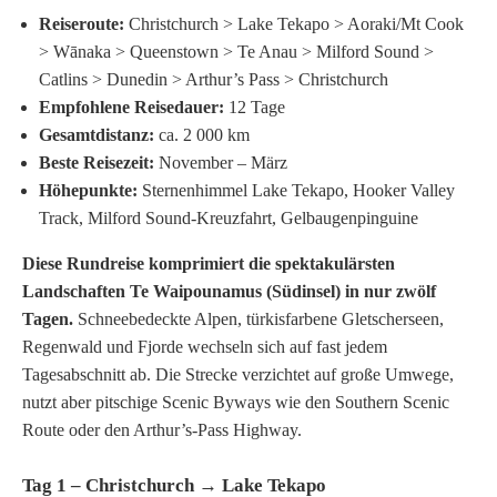
Reiseroute:
Christchurch > Lake Tekapo > Aoraki/Mt Cook
> Wānaka > Queenstown > Te Anau > Milford Sound >
Catlins > Dunedin > Arthur’s Pass > Christchurch
Empfohlene Reisedauer:
12 Tage
Gesamtdistanz:
ca. 2 000 km
Beste Reisezeit:
November – März
Höhepunkte:
Sternenhimmel Lake Tekapo, Hooker Valley
Track, Milford Sound-Kreuzfahrt, Gelbaugenpinguine
Diese Rundreise komprimiert die spektakulärsten
Landschaften Te Waipounamus (Südinsel) in nur zwölf
Tagen.
Schneebedeckte Alpen, türkisfarbene Gletscherseen,
Regenwald und Fjorde wechseln sich auf fast jedem
Tagesabschnitt ab. Die Strecke verzichtet auf große Umwege,
nutzt aber pitschige Scenic Byways wie den Southern Scenic
Route oder den Arthur’s-Pass Highway.
Tag 1 – Christchurch → Lake Tekapo