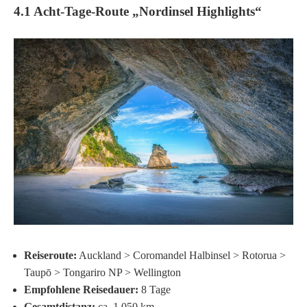
4.1 Acht-Tage-Route „Nordinsel Highlights“
Reiseroute:
Auckland > Coromandel Halbinsel > Rotorua >
Taupō > Tongariro NP > Wellington
Empfohlene Reisedauer:
8 Tage
Gesamtdistanz:
ca. 1 050 km